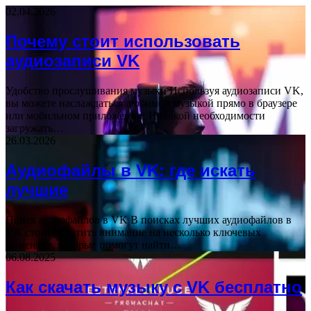
02.04.2026
Почему стоит использовать
аудиозаписи VK
Удобство прослушивания музыки Используя аудиозаписи VK,
вы можете наслаждаться любимой музыкой прямо в браузере
или мобильном приложении. Никакой необходимости
загружать…
26.03.2026
Аудиофайлы в VK: где искать
лучшие
Поиск аудиофайлов в VK В поисках лучших аудиофайлов в
VK стоит обратить внимание на несколько ключевых
моментов, которые помогут найти…
06.08.2025
Как скачать музыку с VK бесплатно