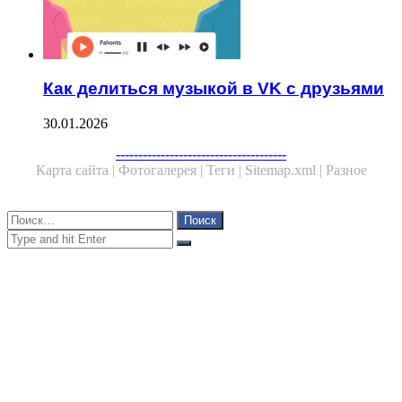
Как делиться музыкой в VK с друзьями
30.01.2026
Facebook
Twitter
WhatsApp
Telegram
--------------------------------------
Карта сайта |
Фотогалерея |
Теги |
Sitemap.xml |
Разное
Close
Найти:
Close
Search
for