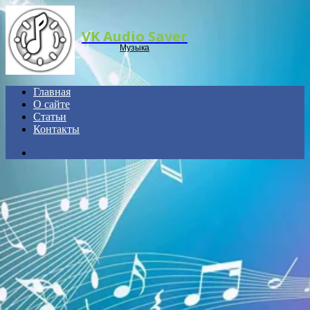
Menu
VK Audio Saver
Музыка
Главная
О сайте
Статьи
Контакты
Search
for