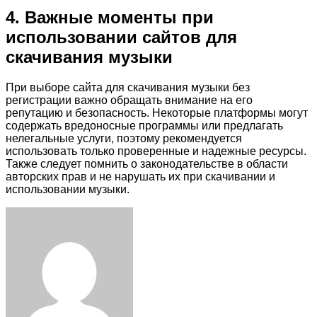
4. Важные моменты при
использовании сайтов для
скачивания музыки
При выборе сайта для скачивания музыки без
регистрации важно обращать внимание на его
репутацию и безопасность. Некоторые платформы могут
содержать вредоносные программы или предлагать
нелегальные услуги, поэтому рекомендуется
использовать только проверенные и надежные ресурсы.
Также следует помнить о законодательстве в области
авторских прав и не нарушать их при скачивании и
использовании музыки.
Facebook
Twitter
LinkedIn
Tumblr
Pinterest
Reddit
VKontakte
Odnoklassniki
Skype
WhatsApp
Telegram
Viber
Share
Print
via
Email